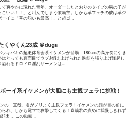
って爽やかに現れた青年。オーダーしたとおりのタイプの男の子が
っこいい！！」と叫んでしまう依頼主。しかも革フェチの彼は革ジ
ーイに「革の匂いも最高！」と超ゴ...
くやくん23歳 ＠duga
ッキバキの超絶体育会系イケメンが登場！180cmの高身長に引き
格はとっても真面目でウブ♪鍛え上げられた胸筋を張り上げ隆起し
溢れるドロドロ淫乱ザーメンは...
ンボーイ系イケメンが大胆にも主観フェラに挑戦！
メンの「直哉」君がノリよく主観フェラ！イケメンの顔が目の前に
められ、しかも電マで攻撃してくる！直哉君の責めに我慢しきれず
出し この動画...