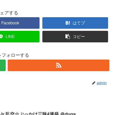
ェアする
Facebook
はてブ
LINE
コピー
nをフォローする
admin
Jr.乱交☆ぶっかけ三昧4連発 ＠duga