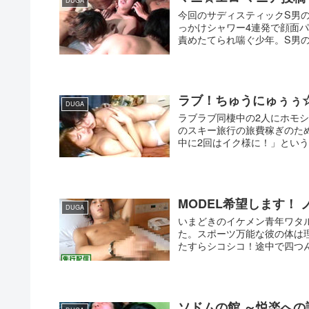
DUGA
今回のサディスティックS男
っかけシャワー4連発で顔面
責めたてられ喘ぐ少年。S男の
ラブ！ちゅうにゅぅぅ☆
DUGA
ラブラブ同棲中の2人にホモ
のスキー旅行の旅費稼ぎのた
中に2回はイク様に！」という
MODEL希望します！ ノ
DUGA
いまどきのイケメン青年ワタ
た。スポーツ万能な彼の体は
たすらシコシコ！途中で四つん
ソドムの館 ～悦楽への誘