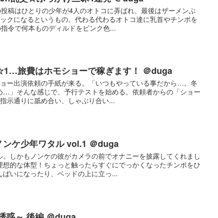
の投稿はひとりの少年が4人のオトコに弄ばれ、最後はザーメンぶ
パックになるというもの。代わる代わるオトコ達に乳首やチンポを
指令で何本ものディルドをピンク色...
1…旅費はホモショーで稼ぎます！ ＠duga
ショー出演依頼の手紙が来る。「いつもやっている事だから…。冬
め…」そんな感じで、予行テストを始める。依頼者からの「ショー
指示通りに舐め合い、しゃぶり合い...
ンケ少年ワタル vol.1 ＠duga
ル。しかもノンケの彼がカメラの前でオナニーを披露してくれまし
理想的な体型！ちょっと触ったらすぐにでっかくなったチンポをひ
ばいになったり、ベッドの上に立っ...
惑～ 後編 ＠duga