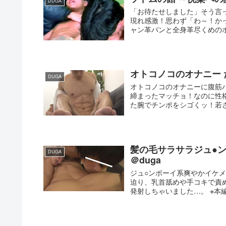
DUGA
「お待たせしました」そう言
現れ感激！思わず「わ～！か
ャン革パンと全身革尽くめのボ
オトコノコのオナニー た
DUGA
オトコノコのオナニーに腹筋バ
締まったマッチョ！なのに性
た腕でチンポをシゴくッ！若さ
髪の毛サラサラジュ●
DUGA
＠duga
ジュ○ンボーイ系爽やかイケ
迫り、乳首舐めや手コキで責
発射しちゃいました…。 ※本編顔